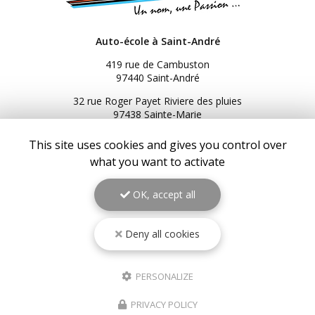
Auto-école à Saint-André
419 rue de Cambuston
97440 Saint-André
32 rue Roger Payet Riviere des pluies
97438 Sainte-Marie
3 Bis rue du Général de Gaulle
This site uses cookies and gives you control over
97434 Saint-Gilles les Bains
what you want to activate
216 Bis RN2
97439 Sainte-Rose
OK, accept all
06 92 92 25 51
06 92 62 62 91
Deny all cookies
06 92 94 94 00
Service client du lundi au samedi :
9h à 17h
PERSONALIZE
Suivez-nous sur les réseaux sociaux
PRIVACY POLICY