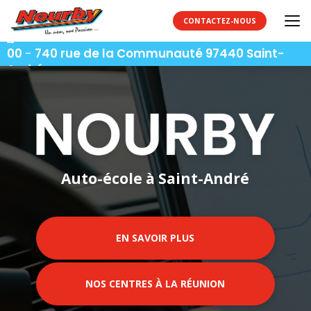
Aller
au
CONTACTEZ-NOUS
contenu
06 92 92 25 51
-
06 92 62 62 91
-
06 92 94 94
principal
00
-
740 rue de la Communauté 97440 Saint-
André
Auto-école à Saint-André
EN SAVOIR PLUS
NOS CENTRES À LA RÉUNION