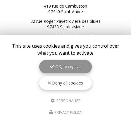
419 rue de Cambuston
97440 Saint-André
32 rue Roger Payet Riviere des pluies
97438 Sainte-Marie
3 Bis rue du Général de Gaulle
97434 Saint-Gilles les Bains
This site uses cookies and gives you control over
216 Bis RN2
what you want to activate
97439 Sainte-Rose
OK, accept all
06 92 92 25 51
06 92 62 62 91
06 92 94 94 00
Deny all cookies
Service client du lundi au samedi :
9h à 17h
PERSONALIZE
Suivez-nous sur les réseaux sociaux
PRIVACY POLICY