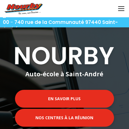
Aller
au
contenu
06 92 92 25 51
-
06 92 62 62 91
-
06 92 94 94
principal
00
-
740 rue de la Communauté 97440 Saint-
André
Auto-école à Saint-André
EN SAVOIR PLUS
NOS CENTRES À LA RÉUNION