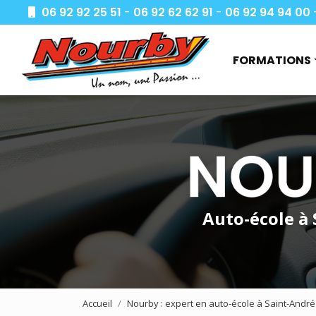
Aller
06 92 92 25 51
-
06 92 62 62 91
-
06 92 94 94 00
au
Navigation princi
contenu
principal
FORMATIONS
Apprendre à co
Demande de de
Je passe mon 
Formations aut
Deux roues
Auto-école à
Transport de m
Transport de v
CACES
Accueil
Nourby : expert en auto-école à Saint-André
AIPR