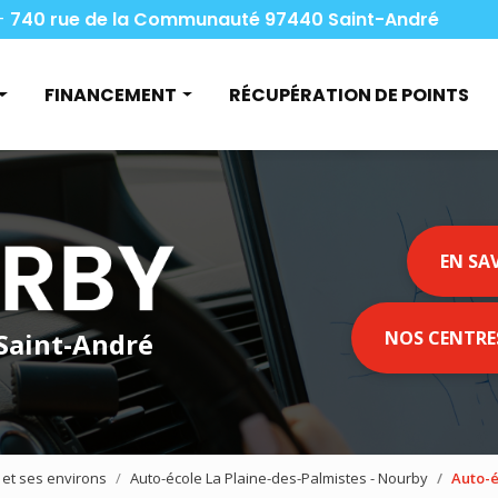
Navigation
-
740 rue de la Communauté 97440 Saint-André
pale
FINANCEMENT
RÉCUPÉRATION DE POINTS
nduire
Aide financière
vis
Pôle emploi et le permis B
code
Le compte CPF
EN SA
o
Les apprentis et le permis B
Le permis à 1€
 Saint-André
NOS CENTRE
archandises
oyageurs
 et ses environs
Auto-école La Plaine-des-Palmistes - Nourby
Auto-é