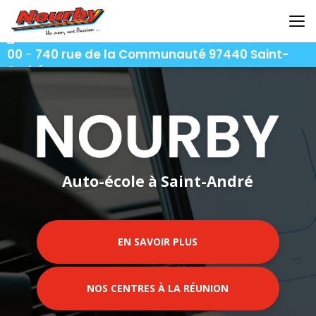
Aller
au
contenu
06 92 92 25 51
-
06 92 62 62 91
-
06 92 94 94
principal
00
-
740 rue de la Communauté 97440 Saint-
André
Auto-école à Saint-André
EN SAVOIR PLUS
NOS CENTRES À LA RÉUNION