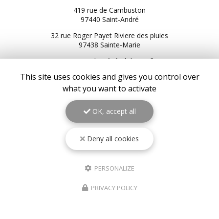
419 rue de Cambuston
97440 Saint-André
32 rue Roger Payet Riviere des pluies
97438 Sainte-Marie
3 Bis rue du Général de Gaulle
97434 Saint-Gilles les Bains
This site uses cookies and gives you control over
216 Bis RN2
what you want to activate
97439 Sainte-Rose
OK, accept all
06 92 92 25 51
06 92 62 62 91
06 92 94 94 00
Deny all cookies
Service client du lundi au samedi :
9h à 17h
PERSONALIZE
Suivez-nous sur les réseaux sociaux
PRIVACY POLICY