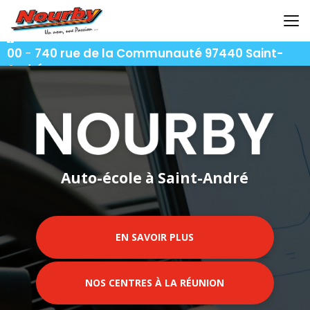
Aller
au
contenu
06 92 92 25 51
-
06 92 62 62 91
-
06 92 94 94
principal
00
-
740 rue de la Communauté 97440 Saint-
André
Auto-école à Saint-André
EN SAVOIR PLUS
NOS CENTRES À LA RÉUNION