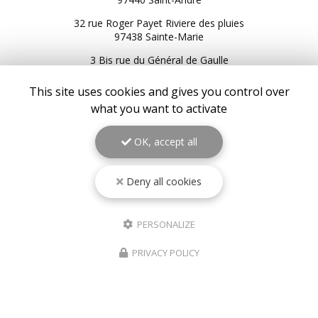
32 rue Roger Payet Riviere des pluies
97438 Sainte-Marie
3 Bis rue du Général de Gaulle
97434 Saint-Gilles les Bains
This site uses cookies and gives you control over
216 Bis RN2
what you want to activate
97439 Sainte-Rose
06 92 92 25 51
OK, accept all
06 92 62 62 91
06 92 94 94 00
Deny all cookies
Service client du lundi au samedi :
9h à 17h
Suivez-nous sur les réseaux sociaux
PERSONALIZE
PRIVACY POLICY