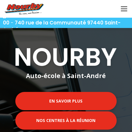
Aller
au
contenu
06 92 92 25 51
-
06 92 62 62 91
-
06 92 94 94
principal
00
-
740 rue de la Communauté 97440 Saint-
André
Auto-école à Saint-André
EN SAVOIR PLUS
NOS CENTRES À LA RÉUNION