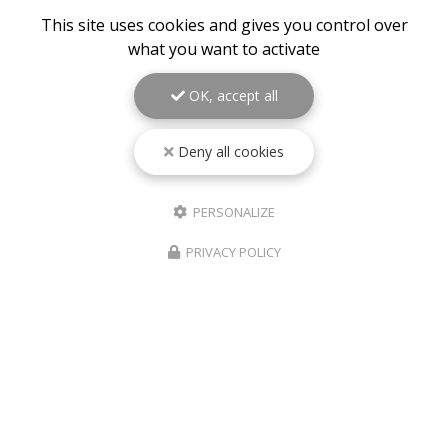
97439 Sainte-Rose
This site uses cookies and gives you control over
06 92 92 25 51
what you want to activate
06 92 62 62 91
06 92 94 94 00
OK, accept all
Service client du lundi au samedi :
9h à 17h
Deny all cookies
Suivez-nous sur les réseaux sociaux
PERSONALIZE
PRIVACY POLICY
Envoyez un message
Nom Prénom
Société