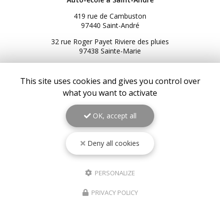
419 rue de Cambuston
97440 Saint-André
32 rue Roger Payet Riviere des pluies
97438 Sainte-Marie
3 Bis rue du Général de Gaulle
97434 Saint-Gilles les Bains
This site uses cookies and gives you control over
what you want to activate
216 Bis RN2
97439 Sainte-Rose
OK, accept all
06 92 92 25 51
06 92 62 62 91
06 92 94 94 00
Deny all cookies
Service client du lundi au samedi :
9h à 17h
PERSONALIZE
Suivez-nous sur les réseaux sociaux
PRIVACY POLICY