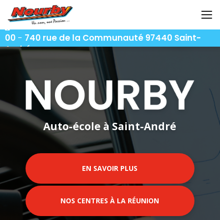
Aller
au
contenu
06 92 92 25 51
-
06 92 62 62 91
-
06 92 94 94
principal
00
-
740 rue de la Communauté 97440 Saint-
André
Auto-école à Saint-André
EN SAVOIR PLUS
NOS CENTRES À LA RÉUNION