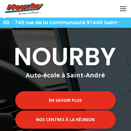
Aller
au
contenu
06 92 92 25 51
-
06 92 62 62 91
-
06 92 94 94
principal
00
-
740 rue de la Communauté 97440 Saint-
André
Auto-école à Saint-André
EN SAVOIR PLUS
NOS CENTRES À LA RÉUNION