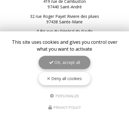
419 rue de Cambuston
97440 Saint-André
32 rue Roger Payet Riviere des pluies
97438 Sainte-Marie
3 Bis rue du Général de Gaulle
97434 Saint-Gilles les Bains
This site uses cookies and gives you control over
216 Bis RN2
what you want to activate
97439 Sainte-Rose
06 92 92 25 51
OK, accept all
06 92 62 62 91
06 92 94 94 00
Deny all cookies
Service client du lundi au samedi :
9h à 17h
PERSONALIZE
Suivez-nous sur les réseaux sociaux
PRIVACY POLICY