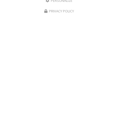
PERSONALIZE
Service client du lundi au samedi :
9h à 17h
PRIVACY POLICY
Suivez-nous sur les réseaux sociaux
Envoyez un message
Nom Prénom
Société
Email
Téléphone