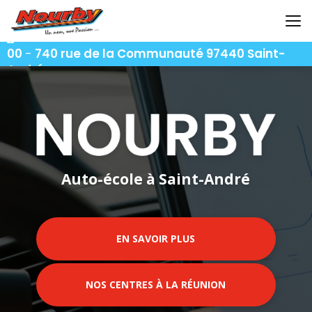
Aller
au
contenu
06 92 92 25 51
-
06 92 62 62 91
-
06 92 94 94
principal
00
-
740 rue de la Communauté 97440 Saint-
André
Auto-école à Saint-André
EN SAVOIR PLUS
NOS CENTRES À LA RÉUNION