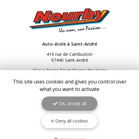
Auto-école à Saint-André
419 rue de Cambuston
97440 Saint-André
32 rue Roger Payet Riviere des pluies
97438 Sainte-Marie
This site uses cookies and gives you control over
3 Bis rue du Général de Gaulle
what you want to activate
97434 Saint-Gilles les Bains
216 Bis RN2
OK, accept all
97439 Sainte-Rose
06 92 92 25 51
Deny all cookies
06 92 62 62 91
06 92 94 94 00