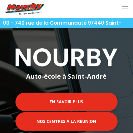
Aller
au
contenu
06 92 92 25 51
-
06 92 62 62 91
-
06 92 94 94
principal
00
-
740 rue de la Communauté 97440 Saint-
André
Auto-école à Saint-André
EN SAVOIR PLUS
NOS CENTRES À LA RÉUNION