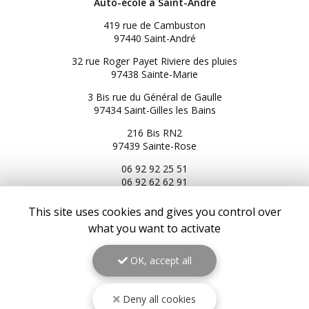
Auto-école à Saint-André
419 rue de Cambuston
97440 Saint-André
32 rue Roger Payet Riviere des pluies
97438 Sainte-Marie
3 Bis rue du Général de Gaulle
97434 Saint-Gilles les Bains
216 Bis RN2
97439 Sainte-Rose
06 92 92 25 51
06 92 62 62 91
06 92 94 94 00
This site uses cookies and gives you control over
Service client du lundi au samedi :
what you want to activate
9h à 17h
Suivez-nous sur les réseaux sociaux
OK, accept all
Deny all cookies