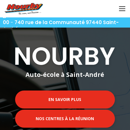
Aller
au
contenu
06 92 92 25 51
-
06 92 62 62 91
-
06 92 94 94
principal
00
-
740 rue de la Communauté 97440 Saint-
André
Auto-école à Saint-André
EN SAVOIR PLUS
NOS CENTRES À LA RÉUNION