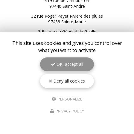
419 rue de Cambuston
97440 Saint-André
32 rue Roger Payet Riviere des pluies
97438 Sainte-Marie
3 Bis rue du Général de Gaulle
97434 Saint-Gilles les Bains
This site uses cookies and gives you control over
216 Bis RN2
what you want to activate
97439 Sainte-Rose
06 92 92 25 51
OK, accept all
06 92 62 62 91
06 92 94 94 00
Deny all cookies
Service client du lundi au samedi :
9h à 17h
PERSONALIZE
Suivez-nous sur les réseaux sociaux
PRIVACY POLICY