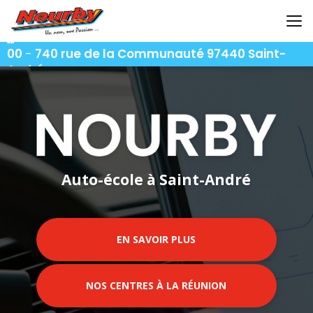
Aller
au
contenu
06 92 92 25 51
-
06 92 62 62 91
-
06 92 94 94
principal
00
-
740 rue de la Communauté 97440 Saint-
André
Auto-école à Saint-André
EN SAVOIR PLUS
NOS CENTRES À LA RÉUNION