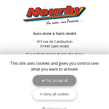
Auto-école à Saint-André
419 rue de Cambuston
97440 Saint-André
32 rue Roger Payet Riviere des pluies
97438 Sainte-Marie
This site uses cookies and gives you control over
3 Bis rue du Général de Gaulle
what you want to activate
97434 Saint-Gilles les Bains
216 Bis RN2
OK, accept all
97439 Sainte-Rose
06 92 92 25 51
Deny all cookies
06 92 62 62 91
06 92 94 94 00
PERSONALIZE