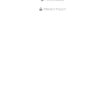
Service client du lundi au samedi :
9h à 17h
PRIVACY POLICY
Suivez-nous sur les réseaux sociaux
Envoyez un message
Nom Prénom
Société
Email
Téléphone