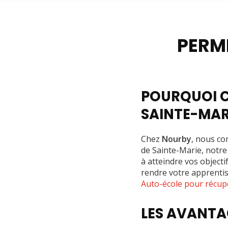
Formation post
PERM
POURQUOI C
SAINTE-MAR
Chez
Nourby
, nous co
de Sainte-Marie, notr
à atteindre vos objec
rendre votre apprentis
Auto-école pour récup
LES AVANTA