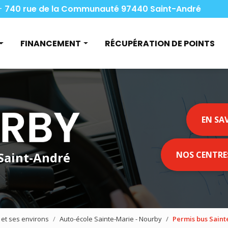
Navigation
-
740 rue de la Communauté 97440 Saint-André
pale
FINANCEMENT
RÉCUPÉRATION DE POINTS
nduire
Aide financière
vis
Pôle emploi et le permis B
code
Le compte CPF
EN SA
o
Les apprentis et le permis B
Le permis à 1€
 Saint-André
NOS CENTRE
archandises
oyageurs
 et ses environs
Auto-école Sainte-Marie - Nourby
Permis bus Saint