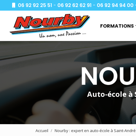
Aller
06 92 92 25 51
-
06 92 62 62 91
-
06 92 94 94 00
au
Navigation princi
contenu
principal
FORMATIONS
Apprendre à co
Demande de de
Je passe mon 
Formations aut
Deux roues
Auto-école à
Transport de m
Transport de v
CACES
Accueil
Nourby : expert en auto-école à Saint-André
AIPR