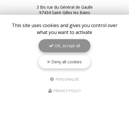
3 Bis rue du Général de Gaulle
97434 Saint-Gilles les Bains
216 Bis RN2
This site uses cookies and gives you control over
97439 Sainte-Rose
what you want to activate
06 92 92 25 51
06 92 62 62 91
OK, accept all
06 92 94 94 00
Service client du lundi au samedi :
Deny all cookies
9h à 17h
Suivez-nous sur les réseaux sociaux
PERSONALIZE
PRIVACY POLICY
Envoyez un message