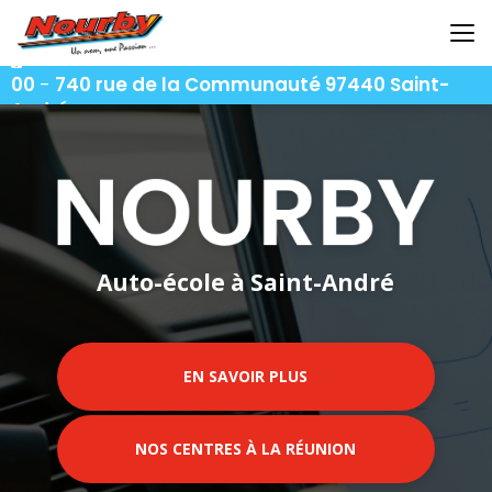
Aller
au
contenu
06 92 92 25 51
-
06 92 62 62 91
-
06 92 94 94
principal
00
-
740 rue de la Communauté 97440 Saint-
André
Auto-école à Saint-André
EN SAVOIR PLUS
NOS CENTRES À LA RÉUNION