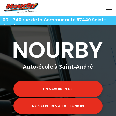
Aller
au
contenu
06 92 92 25 51
-
06 92 62 62 91
-
06 92 94 94
principal
00
-
740 rue de la Communauté 97440 Saint-
André
Auto-école à Saint-André
EN SAVOIR PLUS
NOS CENTRES À LA RÉUNION