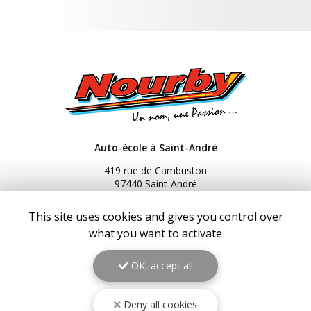
Auto-école à Saint-André
419 rue de Cambuston
97440 Saint-André
32 rue Roger Payet Riviere des pluies
This site uses cookies and gives you control over
97438 Sainte-Marie
what you want to activate
3 Bis rue du Général de Gaulle
97434 Saint-Gilles les Bains
OK, accept all
216 Bis RN2
97439 Sainte-Rose
Deny all cookies