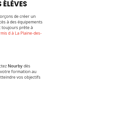
 ÉLÈVES
forçons de créer un
ccès à des équipements
 toujours prête à
mis d à La Plaine-des-
actez
Nourby
dès
 votre formation au
teindre vos objectifs