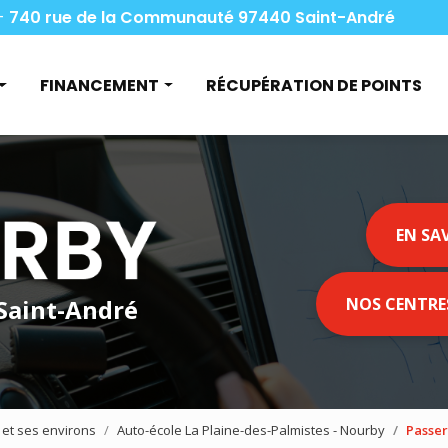
Navigation
-
740 rue de la Communauté 97440 Saint-André
pale
FINANCEMENT
RÉCUPÉRATION DE POINTS
nduire
Aide financière
vis
Pôle emploi et le permis B
code
Le compte CPF
EN SA
o
Les apprentis et le permis B
Le permis à 1€
 Saint-André
NOS CENTRE
archandises
oyageurs
 et ses environs
Auto-école La Plaine-des-Palmistes - Nourby
Passer