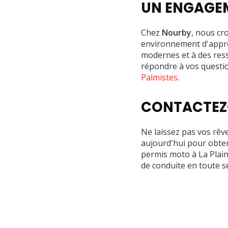
UN ENGAGEM
Chez
Nourby
, nous cr
environnement d'appren
modernes et à des res
répondre à vos questio
Palmistes
.
CONTACTEZ
Ne laissez pas vos rêv
aujourd'hui pour obte
permis moto à La Plain
de conduite en toute séc