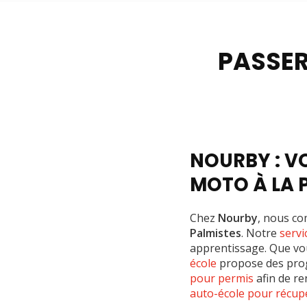
Formation post
PASSER
NOURBY : V
MOTO À LA 
Chez
Nourby
, nous co
Palmistes
. Notre
servi
apprentissage. Que vo
école
propose des prog
pour permis
afin de re
auto-école pour récup