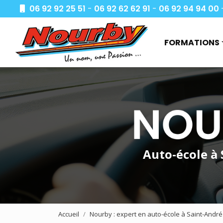
Aller
06 92 92 25 51
-
06 92 62 62 91
-
06 92 94 94 00
au
Navigation princi
contenu
principal
FORMATIONS
Apprendre à co
Demande de de
Je passe mon 
Formations aut
Deux roues
Auto-école à
Transport de m
Transport de v
CACES
Accueil
Nourby : expert en auto-école à Saint-André
AIPR