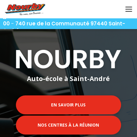
Aller
au
contenu
06 92 92 25 51
-
06 92 62 62 91
-
06 92 94 94
principal
00
-
740 rue de la Communauté 97440 Saint-
André
Auto-école à Saint-André
EN SAVOIR PLUS
NOS CENTRES À LA RÉUNION