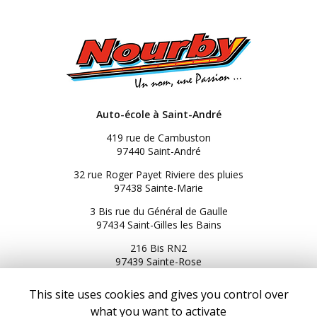
Auto-école à Saint-André
419 rue de Cambuston
97440 Saint-André
32 rue Roger Payet Riviere des pluies
97438 Sainte-Marie
3 Bis rue du Général de Gaulle
97434 Saint-Gilles les Bains
216 Bis RN2
97439 Sainte-Rose
06 92 92 25 51
This site uses cookies and gives you control over
06 92 62 62 91
what you want to activate
06 92 94 94 00