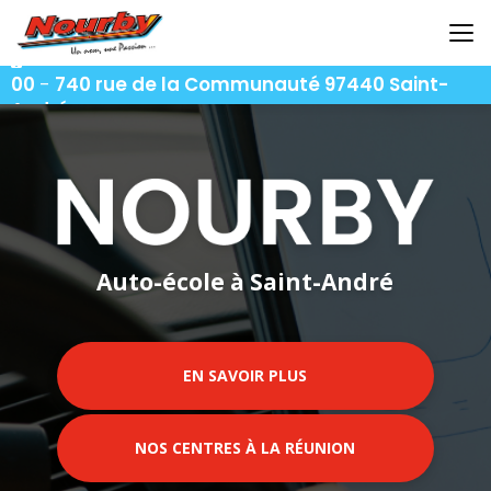
Aller
au
contenu
06 92 92 25 51
-
06 92 62 62 91
-
06 92 94 94
principal
00
-
740 rue de la Communauté 97440 Saint-
André
Auto-école à Saint-André
EN SAVOIR PLUS
NOS CENTRES À LA RÉUNION