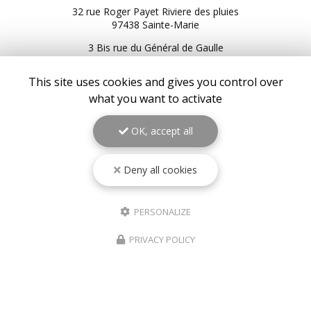
32 rue Roger Payet Riviere des pluies
97438 Sainte-Marie
3 Bis rue du Général de Gaulle
97434 Saint-Gilles les Bains
This site uses cookies and gives you control over
216 Bis RN2
97439 Sainte-Rose
what you want to activate
06 92 92 25 51
OK, accept all
06 92 62 62 91
06 92 94 94 00
Service client du lundi au samedi :
Deny all cookies
9h à 17h
Suivez-nous sur les réseaux sociaux
PERSONALIZE
PRIVACY POLICY