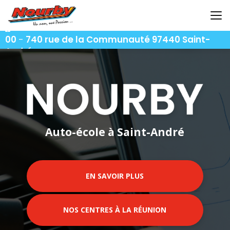
Aller
au
contenu
06 92 92 25 51
-
06 92 62 62 91
-
06 92 94 94
principal
00
-
740 rue de la Communauté 97440 Saint-
André
Auto-école à Saint-André
EN SAVOIR PLUS
NOS CENTRES À LA RÉUNION